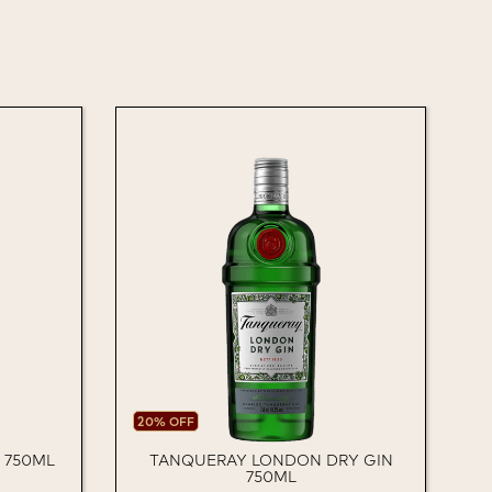
20% OFF
7
 750ML
TANQUERAY LONDON DRY GIN
750ML